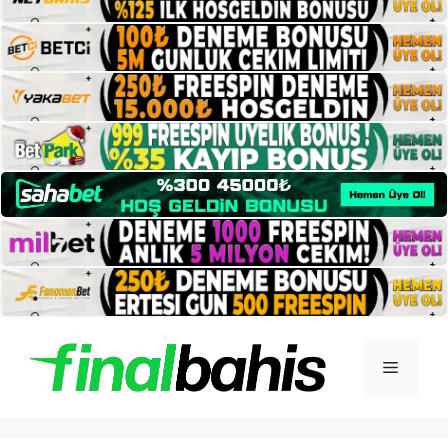
İçeriğe
atla
Menü