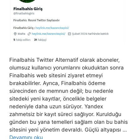
Finalbahis Twitter Alternatif olarak aboneler,
olumsuz kullanıcı yorumlarını okuduktan sonra
Finalbahis web sitesini ziyaret etmeyi
bırakabilirler. Ayrıca, Finalbahis ödeme
sürecinden de memnun değil; bu nedenle
sitedeki yeni kayıtlar, öncelikle belgeler
nedeniyle daha uzun sürüyor. Yandex
zahmetsiz bir kayıt süreci sağlıyor. Kurulduğu
günden bu yana temelleri sağlam olan bu bahis
sitesini yeni yönetim devraldı. Güçlü altyapısı …
Devamını oku