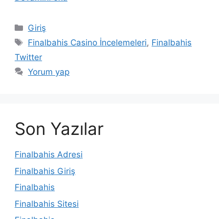
Kategoriler
Giriş
Etiketler
Finalbahis Casino İncelemeleri
,
Finalbahis
Twitter
Yorum yap
Son Yazılar
Finalbahis Adresi
Finalbahis Giriş
Finalbahis
Finalbahis Sitesi