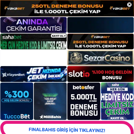
×
FINALBAHIS GİRİŞ İÇİN TIKLAYINIZ!