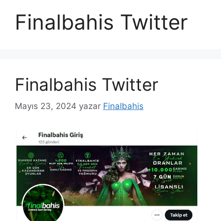
Finalbahis Twitter
Finalbahis Twitter
Mayıs 23, 2024
yazar
Finalbahis