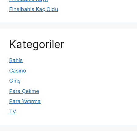
Finalbahis Kaç Oldu
Kategoriler
Bahis
Casino
Giriş
Para Çekme
Para Yatırma
TV