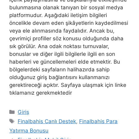
bulunmasına olanak tanıyan bir sosyal medya
platformudur. Aşağıdaki iletişim bilgileri
öncelikle devam eden şikâyetlerin kaydedilmesi
veya ele alınmasında faydalıdır. Ancak bu,
çevrimiçi profiller söz konusu olduğunda daha
sık görülür. Ana odak noktası turnuvalar,
bonuslar ve diğer ilgili bilgilerle ilgili en son
haberleri ve güncellemeleri elde etmektir. Bu
bölgelerdeki sayfaların halihazırda sahip
olduğunuz giriş bağlantısını kullanmanızı
gerektireceği açıktır. Sayfaya ulaşmak için linke
tıklamanız gerekmektedir
Kategoriler
Giriş
Etiketler
Finalbahis Canlı Destek
,
Finalbahis Para
Yatırma Bonusu