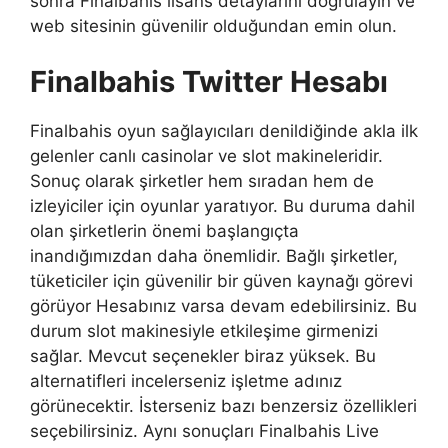
sonra Finalbahis lisans detaylarını doğrulayın ve
web sitesinin güvenilir olduğundan emin olun.
Finalbahis Twitter Hesabı
Finalbahis oyun sağlayıcıları denildiğinde akla ilk
gelenler canlı casinolar ve slot makineleridir.
Sonuç olarak şirketler hem sıradan hem de
izleyiciler için oyunlar yaratıyor. Bu duruma dahil
olan şirketlerin önemi başlangıçta
inandığımızdan daha önemlidir. Bağlı şirketler,
tüketiciler için güvenilir bir güven kaynağı görevi
görüyor Hesabınız varsa devam edebilirsiniz. Bu
durum slot makinesiyle etkileşime girmenizi
sağlar. Mevcut seçenekler biraz yüksek. Bu
alternatifleri incelerseniz işletme adınız
görünecektir. İsterseniz bazı benzersiz özellikleri
seçebilirsiniz. Aynı sonuçları Finalbahis Live