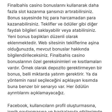
Finalbahis casino bonuslarını kullanarak daha
fazla slot kazanma şansınızı artırabilirsiniz.
Bonus sayesinde hiç para harcamadan para
kazanabilirsiniz. Teklifler ve ödüller gibi diğer
faydalı bilgileri saklayabilir veya atabilirsiniz.
Yeni bonus başlıkları düzenli olarak
eklenmektedir. Web sitesinin tekliflerine aşina
olduğunuzda, mevcut bonuslar hakkında
bilgilendirileceksiniz. Finalbahis casino
bonuslarının özel gereksinimleri ve kısıtlamaları
vardır. Örnek olarak depozito gerektirmeyen bir
bonus, belli miktarda yatırım gerektirir. Ya da
yöntemin nasıl seçileceğini açıklayan kısımda
buna benzer bir senaryo var. Her ödülün
ayrıntılarını açıklamayacağız.
Facebook, kullanıcıların profil oluşturmasına,
içerik paylaşmasına ve başkalarıyla etkileşimde