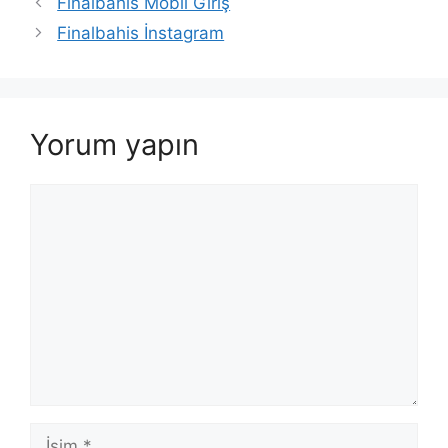
Finalbahis Mobil Giriş
Finalbahis İnstagram
Yorum yapın
Yorum
İsim