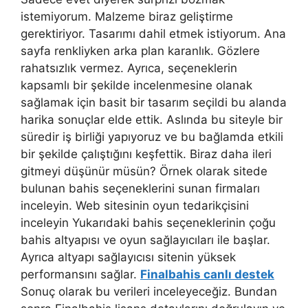
istemiyorum. Malzeme biraz geliştirme
gerektiriyor. Tasarımı dahil etmek istiyorum. Ana
sayfa renkliyken arka plan karanlık. Gözlere
rahatsızlık vermez. Ayrıca, seçeneklerin
kapsamlı bir şekilde incelenmesine olanak
sağlamak için basit bir tasarım seçildi bu alanda
harika sonuçlar elde ettik. Aslında bu siteyle bir
süredir iş birliği yapıyoruz ve bu bağlamda etkili
bir şekilde çalıştığını keşfettik. Biraz daha ileri
gitmeyi düşünür müsün? Örnek olarak sitede
bulunan bahis seçeneklerini sunan firmaları
inceleyin. Web sitesinin oyun tedarikçisini
inceleyin Yukarıdaki bahis seçeneklerinin çoğu
bahis altyapısı ve oyun sağlayıcıları ile başlar.
Ayrıca altyapı sağlayıcısı sitenin yüksek
performansını sağlar.
Finalbahis canlı destek
Sonuç olarak bu verileri inceleyeceğiz. Bundan