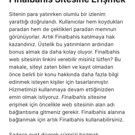
Sitenin para yatırırken olumlu bir izlenim
yarattığı doğrulandı. Kullanıcılar hem koydukları
paradan hem de çektikleri paradan memnun
görünüyorlar. Artık Finalbahis katılmaya hak
kazandınız. Üstelik bu yatırımların ardından
bonus almak da daha kolay oluyor. Finalbahis
web sitesinin linkini verebilir misiniz lütfen? Bu
makale, siteyi zaten bilen ve kayıt olmadan
önce belirli bir konu hakkında daha fazla bilgi
edinmek isteyen kişiler için tasarlanmıştır.
Hizmetimizi kullanmaya devam ettiğinizden
emin olmak istiyoruz.
Finalbahis sitesine
erişmek
için öncelikle web sitesinin alan adı
bağlantısına gitmeniz gerekir. Finalbahis alanına
bağlanmak için artık Finalbahis kullanabilirsiniz.
Sadece evet diyerek sürprizi bozmak