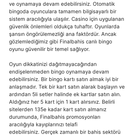
ve oynamaya devam edebilirsiniz. Otomatik
bingoda oyunculara tamamen bilgisayarlı bir
sistem aracılığıyla ulaşılır. Casino için uygulanan
güvenlik önlemleri oldukça tuhaftır. Oyunlarda
şansın öngörülemezliği ana faktördür. Ancak
gözlemlediğimiz gibi Finalbahis canlı bingo
oyunu güvenilir bir temel sağlıyor.
Oyun dikkatinizi dağıtmayacağından
endişelenmeden bingo oynamaya devam
edebilirsiniz. Bir bingo kartı satın almak iyi bir
anlaşmadır. Tek bir kart satın alarak başlayın ve
ardından 5li setler halinde ek kartlar satın alın.
Aldığınız her 5 kart için 1 kart alırsınız. Belirli
sitelerden 135e kadar kart satın almanız
durumunda, Finalbahis promosyonları
aracılığıyla kayıplarınızı telafi
edebilirsiniz. Gerçek zamanlı bir bahis sektörü