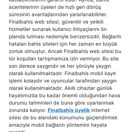
acentelerinin üyeleri de hızlı geri dönüş
süresinin avantajlarından yararlanabilirler.
Finalbahis web sitesi, güvenilir ve yetkili
hizmetler sunarak kullanıcı ihtiyaçlarını ön
planda tutması nedeniyle benzersizdir. Bağlantı
hataları bahis siteleri için her zaman en büyük
zorluk olmuştur. Ancak Finalbahis web sitesi bu
tür koşulları tartışmamıza izin vermiyor. Bu site
son derece saygındır ve her yönüyle yaygın
olarak kullanılmaktadır. Finalbahis mobil kayıt
işlemi kolaydır ve oyuncular tarafından yaygın
olarak kullanılmaktadır. Akıllı cihazlar günlük
hayatımızda bu kadar önemli olduğundan hava
durumu tahminleri de buna göre uyarlanmak
zorunda kalıyor.
Finalbahis üyelik
internet
sitesi de bu alandaki konumunu güçlendirmek
amacıyla mobil bağlantı yöntemini hayata