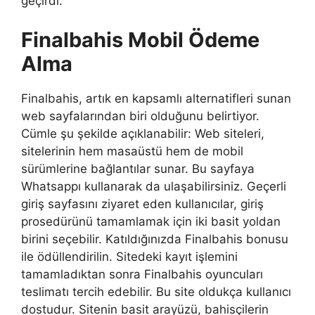
geçirdi.
Finalbahis Mobil Ödeme
Alma
Finalbahis, artık en kapsamlı alternatifleri sunan
web sayfalarından biri olduğunu belirtiyor.
Cümle şu şekilde açıklanabilir: Web siteleri,
sitelerinin hem masaüstü hem de mobil
sürümlerine bağlantılar sunar. Bu sayfaya
Whatsappı kullanarak da ulaşabilirsiniz. Geçerli
giriş sayfasını ziyaret eden kullanıcılar, giriş
prosedürünü tamamlamak için iki basit yoldan
birini seçebilir. Katıldığınızda Finalbahis bonusu
ile ödüllendirilin. Sitedeki kayıt işlemini
tamamladıktan sonra Finalbahis oyuncuları
teslimatı tercih edebilir. Bu site oldukça kullanıcı
dostudur. Sitenin basit arayüzü, bahisçilerin