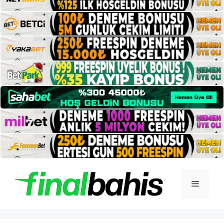
İçeriğe
atla
Menü