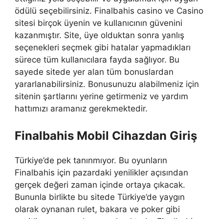
ödülü seçebilirsiniz. Finalbahis casino ve Casino
sitesi birçok üyenin ve kullanıcının güvenini
kazanmıştır. Site, üye olduktan sonra yanlış
seçenekleri seçmek gibi hatalar yapmadıkları
sürece tüm kullanıcılara fayda sağlıyor. Bu
sayede sitede yer alan tüm bonuslardan
yararlanabilirsiniz. Bonusunuzu alabilmeniz için
sitenin şartlarını yerine getirmeniz ve yardım
hattımızı aramanız gerekmektedir.
Finalbahis Mobil Cihazdan Giriş
Türkiye’de pek tanınmıyor. Bu oyunların
Finalbahis için pazardaki yenilikler açısından
gerçek değeri zaman içinde ortaya çıkacak.
Bununla birlikte bu sitede Türkiye’de yaygın
olarak oynanan rulet, bakara ve poker gibi