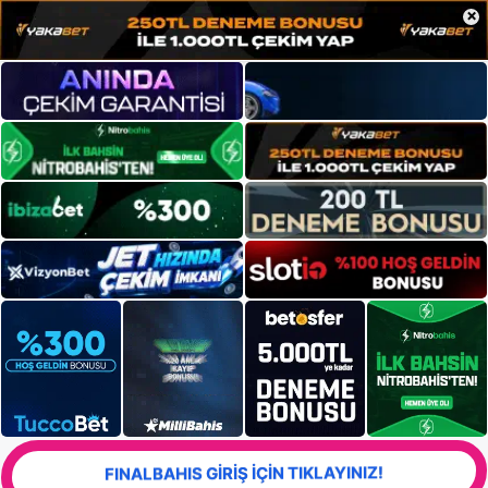
×
FINALBAHIS GİRİŞ İÇİN TIKLAYINIZ!